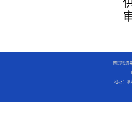
供图人：杨
审核人：宋
商贸物流学
地址：漯