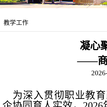
教学工作
凝心
——商
2026
为深入贯彻职业教育
企协同育人实效，
202